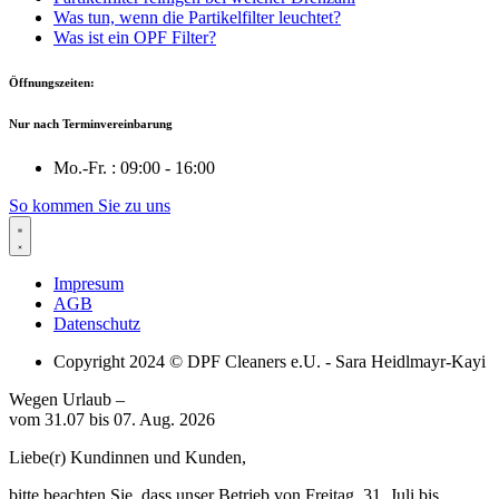
Was tun, wenn die Partikelfilter leuchtet?
Was ist ein OPF Filter?
Öffnungszeiten:
Nur nach Terminvereinbarung
Mo.-Fr. : 09:00 - 16:00
So kommen Sie zu uns
Impresum
AGB
Datenschutz
Copyright 2024 © DPF Cleaners e.U. - Sara Heidlmayr-Kayi
Wegen Urlaub –
vom 31.07 bis 07. Aug. 2026
Liebe(r) Kundinnen und Kunden,
bitte beachten Sie, dass unser Betrieb von Freitag, 31. Juli bis