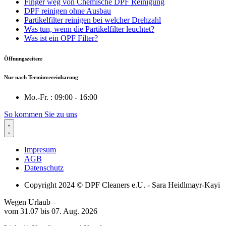
Finger weg von Chemische DPF Reinigung
DPF reinigen ohne Ausbau
Partikelfilter reinigen bei welcher Drehzahl
Was tun, wenn die Partikelfilter leuchtet?
Was ist ein OPF Filter?
Öffnungszeiten:
Nur nach Terminvereinbarung
Mo.-Fr. : 09:00 - 16:00
So kommen Sie zu uns
Impresum
AGB
Datenschutz
Copyright 2024 © DPF Cleaners e.U. - Sara Heidlmayr-Kayi
Wegen Urlaub –
vom 31.07 bis 07. Aug. 2026