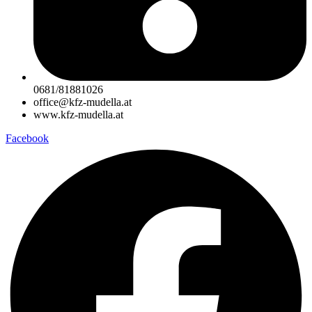
0681/81881026
office@kfz-mudella.at
www.kfz-mudella.at
Facebook